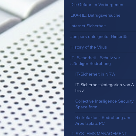
Die Gefahr im Verborgenen
LKA-HE: Betrugsversuche
Internet Sicherheit
Junipers enteigneter Hintertür
History of the Virus
IT- Sicherheit - Schutz vor
ständiger Bedrohung
IT-Sicherheit in NRW
IT-Sicherheitskategorien von A
bis Z
Collective Intelligence Security
Space form
Risikofaktor - Bedrohung am
Arbeitsplatz PC
IT-SYSTEMS MANAGEMENT