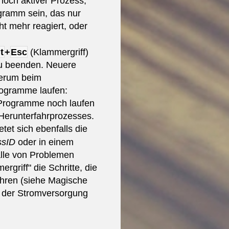
 noch aktiver Prozess,
ogramm sein, das nur
ht mehr reagiert, oder
t
+
Esc
(Klammergriff)
zu beenden. Neuere
derum beim
rogramme laufen:
b Programme noch laufen
Herunterfahrprozesses.
tet sich ebenfalls die
ssID
oder in einem
lle von Problemen
rgriff" die Schritte, die
ühren (siehe Magische
n der Stromversorgung
.