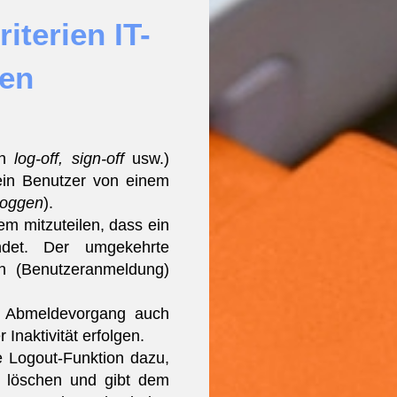
iterien IT-
ten
h
log-off, sign-off
usw.)
ein Benutzer von einem
loggen
).
m mitzuteilen, dass ein
endet. Der umgekehrte
n (Benutzeranmeldung)
r Abmeldevorgang auch
 Inaktivität erfolgen.
e Logout-Funktion dazu,
u löschen und gibt dem