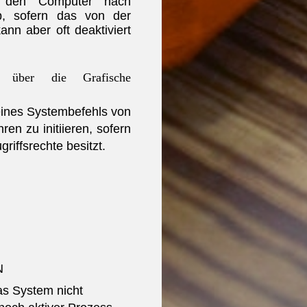
n den Computer nach
ab, sofern das von der
ann aber oft deaktiviert
n über die Grafis
che
 eines Systembefehls von
n zu initiieren, sofern
riffsrechte besitzt.
N
as System nicht