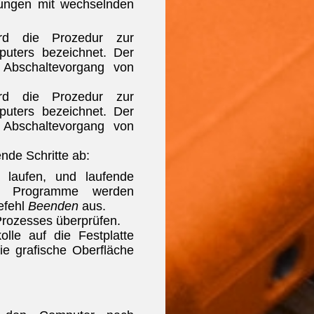
bungen mit wechselnden
rd die Prozedur zur
puters bezeichnet. Der
n Abschaltevorgang von
rd die Prozedur zur
puters bezeichnet. Der
n Abschaltevorgang von
nde Schritte ab:
laufen, und laufende
n Programme werden
Befehl
Beenden
aus.
Prozesses überprüfen.
lle auf die Festplatte
ie grafische Oberfläche