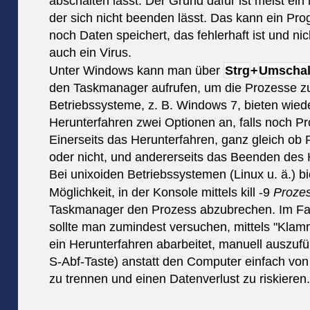
abschalten lässt. Der Grund dafür ist meist ein
der sich nicht beenden lässt. Das kann ein Pr
noch Daten speichert, das fehlerhaft ist und nic
auch ein Virus.
Unter Windows kann man über
Strg
+
Umschal
den Taskmanager aufrufen, um die Prozesse 
Betriebssysteme, z. B. Windows 7, bieten wie
Herunterfahren zwei Optionen an, falls noch P
Einerseits das Herunterfahren, ganz gleich o
oder nicht, und andererseits das Beenden des 
Bei unixoiden Betriebssystemen (Linux u. ä.) bie
Möglichkeit, in der Konsole mittels
kill -9
Proze
Taskmanager den Prozess abzubrechen. Im Fa
sollte man zumindest versuchen, mittels "Klamme
ein Herunterfahren abarbeitet, manuell auszuf
S-Abf-Taste) anstatt den Computer einfach vo
zu trennen und einen Datenverlust zu riskieren