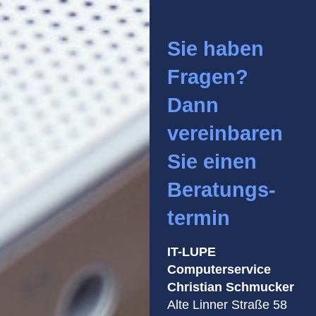
Sie haben
Fragen?
Dann
vereinbaren
Sie einen
Beratungs-
termin
IT-LUPE
Computerservice
Christian Schmucker
Alte Linner Straße 58