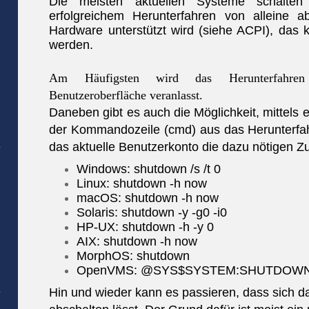
Die meisten aktuellen Systeme schalte
erfolgreichem Herunterfahren von alleine 
Hardware unterstützt wird (siehe ACPI), das k
werden.
Am Häufigsten wird das Herunterfahre
Benutzeroberfläche veranlasst.
Daneben gibt es auch die Möglichkeit, mittels
der Kommandozeile (cmd) aus das Herunterfahre
das aktuelle Benutzerkonto die dazu nötigen Zug
Windows:
shutdown /s /t 0
Linux:
shutdown -h now
macOS:
shutdown -h now
Solaris:
shutdown -y -g0 -i0
HP-UX:
shutdown -h -y 0
AIX:
shutdown -h now
MorphOS:
shutdown
OpenVMS:
@SYS$SYSTEM:SHUTDOW
Hin und wieder kann es passieren, dass sich d