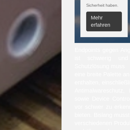
Sicherheit haben.
Mehr
erfahren
Endpoints gegen Angr
ist schwierig und
Schutzlösung muss
eine breite Palette 
enthalten, einschließl
Antimalwareschutz, 
sowie Device Contro
vor schwer zu erken
bieten. Bislang muss
verschiedenen Produk