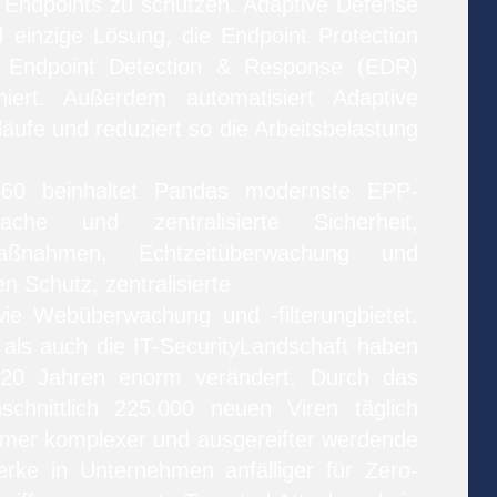
Endpoints zu schützen. Adaptive Defense
d einzige Lösung, die Endpoint Protection
 Endpoint Detection & Response (EDR)
niert. Außerdem automatisiert Adaptive
äufe und reduziert so die Arbeitsbelastung
360 beinhaltet Pandas modernste EPP-
che und zentralisierte Sicherheit,
smaßnahmen, Echtzeitüberwachung und
en Schutz, zentralisierte
ie Webüberwachung und -filterungbietet.
als auch die IT-SecurityLandschaft haben
n 20 Jahren enorm verändert. Durch das
schnittlich 225.000 neuen Viren täglich
mmer komplexer und ausgereifter werdende
rke in Unternehmen anfälliger für Zero-