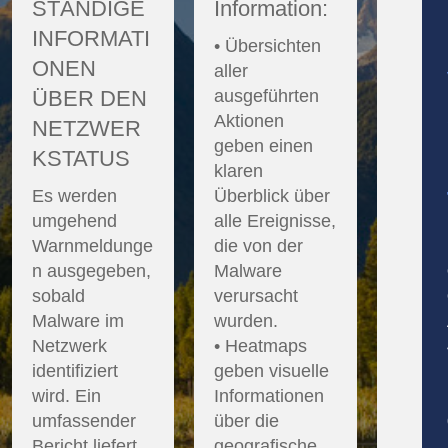
STÄNDIGE
Information:
INFORMATI
• Übersichten
ONEN
aller
ÜBER DEN
ausgeführten
Aktionen
NETZWER
geben einen
KSTATUS
klaren
Es werden
Überblick über
umgehend
alle Ereignisse,
Warnmeldunge
die von der
n ausgegeben,
Malware
sobald
verursacht
Malware im
wurden.
Netzwerk
• Heatmaps
identifiziert
geben visuelle
wird. Ein
Informationen
umfassender
über die
Bericht liefert
geografische