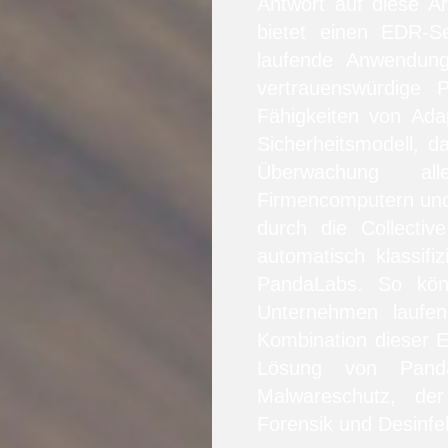
Antwort auf diese A
bietet einen EDR-S
laufende Anwendung
vertrauenswürdige 
Fähigkeiten von Ada
Sicherheitsmodell, da
Überwachung al
Firmencomputern und 
durch die Collectiv
automatisch klassif
PandaLabs. So kön
Unternehmen laufe
Kombination dieser 
Lösung von Panda
Malwareschutz, der
Forensik und Desinfek