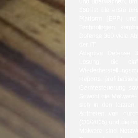
und überwachen, um 
360 ist die erste un
Platform (EPP) und
Technologien kombi
Defense 360 viele Abl
der IT.
Adaptive Defense 
Lösung, die einfa
Wiederherstellung
Reports, profilbasiert
Gerätesteuerung sow
Sowohl die Malware- 
sich in den letzte
Auftreten von durch
(Q1/2015) und die i
Malware sind Netzwe