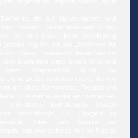
riffe, sogenannte Targeted Attacks, als je
Endpoints, die auf Signaturdateien und
thmen basieren, bieten effektiven Schutz
re. Sie sind jedoch keine Verteidigung
ezielte Angriffe, die das „Zeitfenster für
zen. Dieses „Zeitfenster“ bezeichnet die
n dem Erscheinen eines neuen Virus und
g eines Gegenmittels durch die
men; eine größer werdende Lücke, die von
wird, um Viren, Ransomware, Trojaner und
lware in Firmennetzwerke einzuschleusen.
 verbreiteten Bedrohungen können
mente verschlüsseln, um Lösegeld zu
 sensible Daten zum Zwecke der
ammeln. Adaptive Defense 360 ist Pandas