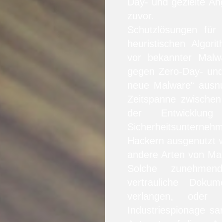
Day- und gezielte Ang
zuvor.
Schutzlösungen für 
heuristischen Algori
vor bekannter Malwa
gegen Zero-Day- und g
neue Malware“ ausnut
Zeitspanne zwische
der Entwicklun
Sicherheitsunterneh
Hackern ausgenutzt 
andere Arten von Ma
Solche zunehmend
vertrauliche Doku
verlangen, oder
Industriespionage s