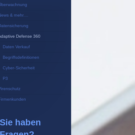
Überwachnung
News & mehr....
Datensicherung
Adaptive Defense 360
Daten Verkauf
Begriffsdefinitionen
Cyber-Sicherheit
P3
Virenschutz
Firmenkunden
Sie haben
Fragen?