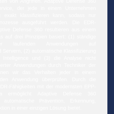
rten von Angriffen. Adaptive Defense 360
ervice, der jede in einem Unternehmen
 exakt klassifizieren kann, sodass nur
Prozesse ausgeführt werden. Die EDR-
ptive Defense 360 resultieren aus einem
s auf drei Prinzipien basiert: (1) ständige
ler laufenden Anwendungen auf
Servern, (2) automatische Klassifizierung
e Intelligence und (3) die Analyse nicht
izierter Anwendungen durch Techniker der
nen wir das Verhalten jeder in einem
nden Anwendung überprüfen. Durch die
EDR-Fähigkeiten mit der modernsten EPP-
 ermöglicht Adaptive Defense 360
 automatische Prävention, Erkennung,
tion in einer einzigen Lösung bietet.