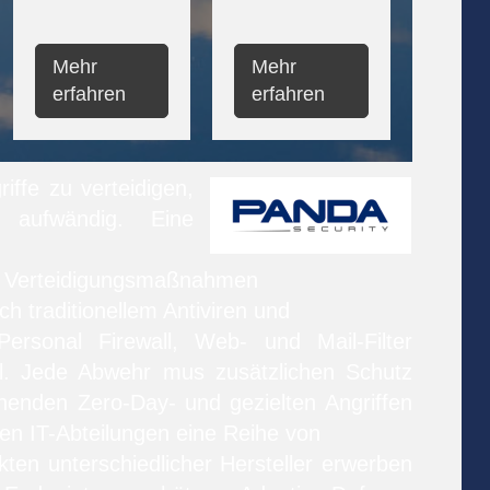
Mehr
Mehr
erfahren
erfahren
iffe zu verteidigen,
 aufwändig. Eine
an Verteidigungsmaßnahmen
ich traditionellem Antiviren und
Personal Firewall, Web- und Mail-Filter
l. Jede Abwehr mus zusätzlichen Schutz
nenden Zero-Day- und gezielten Angriffen
ten IT-Abteilungen eine Reihe von
ten unterschiedlicher Hersteller erwerben